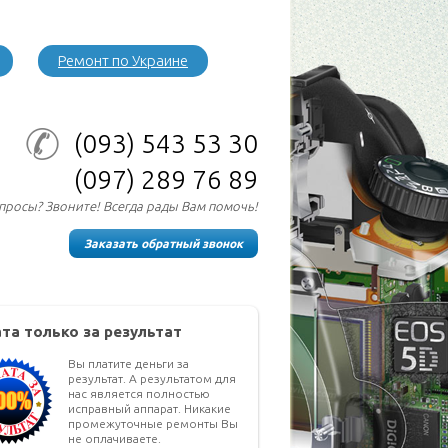
Ремонт по Украине
(093)
543 53 30
(097)
289 76 89
опросы? Звоните! Всегда рады Вам помочь!
Заказать обратный звонок
та только за результат
Вы платите деньги за
результат. А результатом для
нас является полностью
исправный аппарат. Никакие
промежуточные ремонты Вы
не оплачиваете.