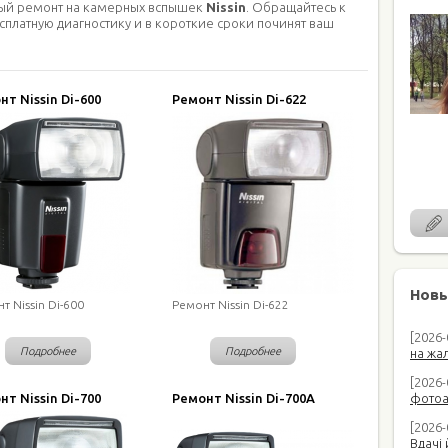
рый ремонт на камерных вспышек
Nissin
. Обращайтесь к
сплатную диагностику и в короткие сроки починят ваш
нт Nissin Di-600
Ремонт Nissin Di-622
Новы
т Nissin Di-600
Ремонт Nissin Di-622
[2026
Подробнее
Подробнее
на жал
[2026-
нт Nissin Di-700
Ремонт Nissin Di-700A
фотоап
[2026-
Вдачі 