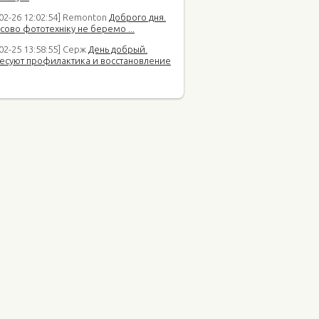
-02-26 12:02:54] Remonton
Доброго дня.
сово фототехніку не беремо ...
02-25 13:58:55] Серж
День добрый.
есуют профилактика и восстановление