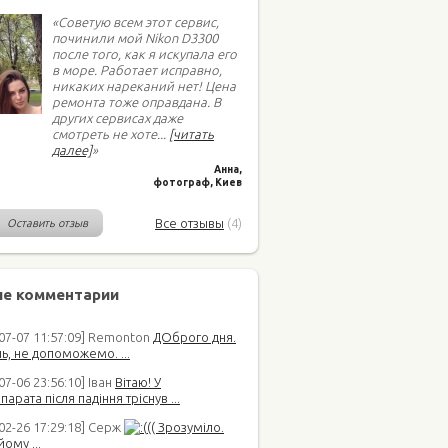
«Советую всем этот сервис,
починили мой Nikon D3300
после того, как я искупала его
в море. Работает исправно,
никаких нареканий нет! Цена
ремонта тоже оправдана. В
других сервисах даже
смотреть не хоте
...
[читать
далее]
»
Анна,
фотограф, Киев
Все отзывы
(4)
Оставить отзыв
е комментарии
-07-07 11:57:09] Remonton
ДОброго дня.
ь, не допоможемо. ...
07-06 23:56:10] Іван
Вітаю! У
арата після падіння тріснув ...
02-26 17:29:18] Серж
(( Зрозуміло.
йому ...