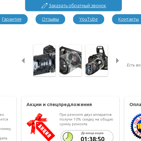
Заказать обратный звонок
Гарантия
Отзывы
YouTube
Контакты
Есть в
Акции и спецпредложения
Опла
тво
При ремонте двух аппаратов
ется
получи 10% скидку на общую
сумму ремонта.
ехнику
До конца акции
01:38:49
рата.