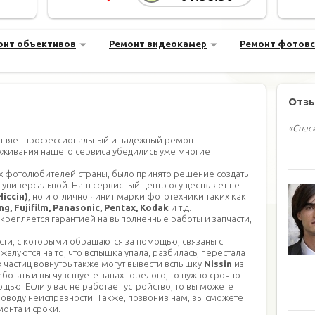
онт объективов
Ремонт видеокамер
Ремонт фотов
Отз
«Спас
лняет профессиональный и надежный ремонт
луживания нашего сервиса убедились уже многие
х фотолюбителей страны, было принято решение создать
 универсальной. Наш сервисный центр осуществляет не
Ніссін)
, но и отлично чинит марки фототехники таких как:
g, Fujifilm, Panasonic, Pentax, Kodak
и т.д.
крепляется гарантией на выполненные работы и запчасти,
ти, с которыми обращаются за помощью, связаны с
алуются на то, что вспышка упала, разбилась, перестала
 частиц вовнутрь также могут вывести вспышку
Nissin
из
ботать и вы чувствуете запах горелого, то нужно срочно
щью. Если у вас не работает устройство, то вы можете
поводу неисправности. Также, позвонив нам, вы сможете
монта и сроки.