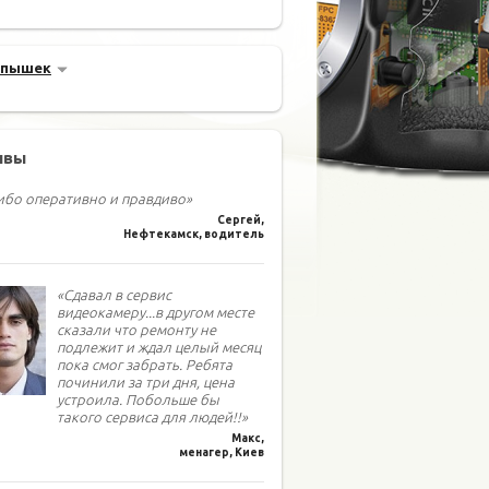
спышек
ывы
ибо оперативно и правдиво»
Сергей,
Нефтекамск, водитель
«Сдавал в сервис
видеокамеру...в другом месте
сказали что ремонту не
подлежит и ждал целый месяц
пока смог забрать. Ребята
починили за три дня, цена
устроила. Побольше бы
такого сервиса для людей!!»
Макс,
менагер, Киев