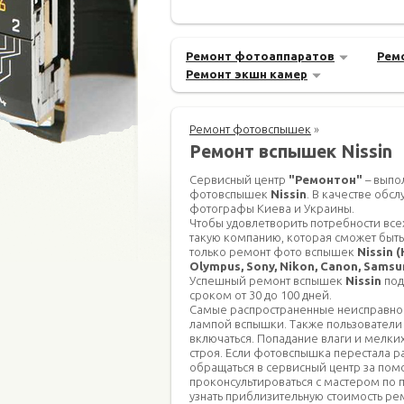
Ремонт фотоаппаратов
Рем
Ремонт экшн камер
Ремонт фотовспышек
»
Ремонт вспышек Nissin
Сервисный центр
"Ремонтон"
– выпо
фотовспышек
Nissin
. В качестве обс
фотографы Киева и Украины.
Чтобы удовлетворить потребности все
такую компанию, которая сможет быть
только ремонт фото вспышек
Nissin (
Olympus, Sony, Nikon, Canon, Samsun
Успешный ремонт вспышек
Nissin
под
сроком от 30 до 100 дней.
Самые распространенные неисправнос
лампой вспышки. Также пользователи ж
включаться. Попадание влаги и мелких
строя. Если фотовспышка перестала ра
обращаться в сервисный центр за помо
проконсультироваться с мастером по 
узнать приблизительную стоимость ре