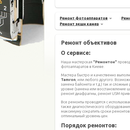
Ремонт фотоаппаратов
Рем
Ремонт экшн камер
Ремонт объективов
О сервисе:
Наша мастерская
"Ремонтон"
провод
фотоаппаратов в Киеве.
Мастера быстро и качественно выпол
Tamron
, или любого другого. Возмож
замена байонета и т.д.) так и сложн
уровне (замена или восстановление ш
ремонт диафрагмы, ремонт USM привод
Все ремонты проводятся с использов
также диагностического оборудования
максимуму сократить сроки ремонтов 
оптимальный уровень цен.
Порядок ремонтов: