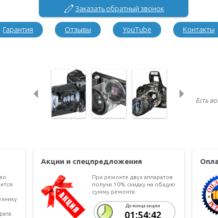
Заказать обратный звонок
Гарантия
Отзывы
YouTube
Контакты
Есть в
Акции и спецпредложения
Опла
тво
При ремонте двух аппаратов
ется
получи 10% скидку на общую
сумму ремонта.
ехнику
До конца акции
01:54:41
рата.