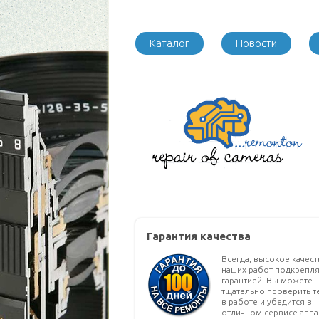
Каталог
Новости
Гарантия качества
Всегда, высокое качес
наших работ подкрепля
гарантией. Вы можете
тщательно проверить т
в работе и убедится в
отличном сервисе аппа