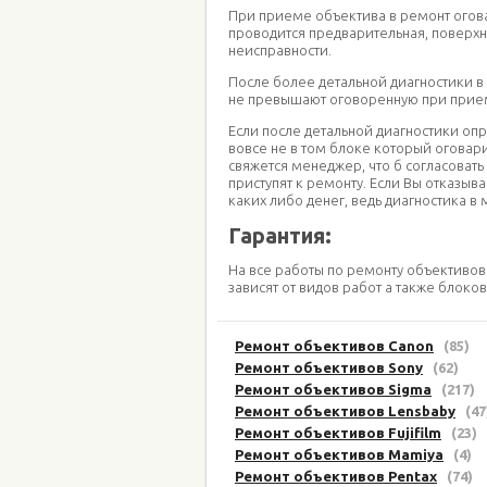
При приеме объектива в ремонт огова
проводится предварительная, поверхн
неисправности.
После более детальной диагностики в
не превышают оговоренную при прием
Если после детальной диагностики оп
вовсе не в том блоке который оговари
свяжется менеджер, что б согласовать
приступят к ремонту. Если Вы отказыв
каких либо денег, ведь диагностика в
Гарантия:
На все работы по ремонту объективов 
зависят от видов работ а также блоко
Ремонт объективов Canon
(85)
Ремонт объективов Sony
(62)
Ремонт объективов Sigma
(217)
Ремонт объективов Lensbaby
(47
Ремонт объективов Fujifilm
(23)
Ремонт объективов Mamiya
(4)
Ремонт объективов Pentax
(74)