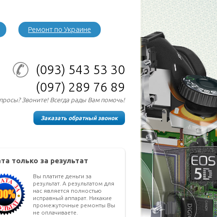
Ремонт по Украине
(093)
543 53 30
(097)
289 76 89
опросы? Звоните! Всегда рады Вам помочь!
Заказать обратный звонок
та только за результат
Вы платите деньги за
результат. А результатом для
нас является полностью
исправный аппарат. Никакие
промежуточные ремонты Вы
не оплачиваете.