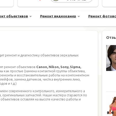
онт объективов
Ремонт видеокамер
Ремонт фотов
Отз
ит ремонт и диагностику объективов зеркальных
нят ремонт объективов
Canon, Nikon, Sony, Sigma,
ны как простые (замена контактной группы объектива,
ые ремонты и восстановительные работы на компонентном
лейфов, замена датчиков, чистка внутренних линз,
ов и т.д.)
анием современного контрольного, измерительного а
, оригинальных запчастей. Наши мастера стараются по
объективов оставляя на высоте качество работы и