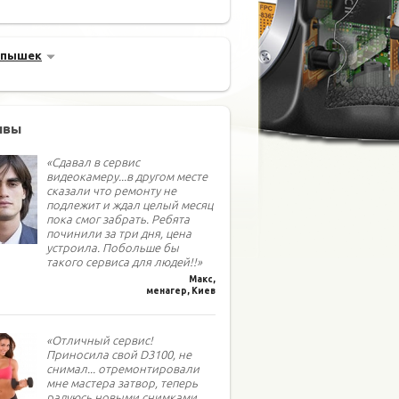
спышек
ывы
«Сдавал в сервис
видеокамеру...в другом месте
сказали что ремонту не
подлежит и ждал целый месяц
пока смог забрать. Ребята
починили за три дня, цена
устроила. Побольше бы
такого сервиса для людей!!»
Макс,
менагер, Киев
«Отличный сервис!
Приносила свой D3100, не
снимал... отремонтировали
мне мастера затвор, теперь
радуюсь новыми снимками,