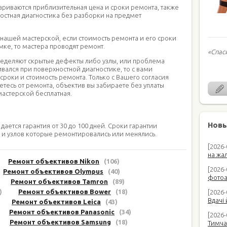
риваются приблизительная цена и сроки ремонта, также
остная диагностика без разборки на предмет
 нашей мастерской, если стоимость ремонта и его сроки
ке, то мастера проводят ремонт.
«Спас
ределяют скрытые дефекты либо узлы, или проблема
вался при поверхностной диагностике, то с вами
 сроки и стоимость ремонта. Только с Вашего согласия
аетесь от ремонта, объектив вы забираете без уплаты
 мастерской бесплатная.
Новы
дается гарантия от 30 до 100 дней. Сроки гарантии
в и узлов которые ремонтировались или менялись.
[2026
на жал
Ремонт объективов Nikon
(106)
[2026-
Ремонт объективов Olympus
(40)
фотоап
Ремонт объективов Tamron
(89)
)
Ремонт объективов Bower
(18)
[2026-
Вдачі 
Ремонт объективов Leica
(43)
Ремонт объективов Panasonic
(34)
[2026
Ремонт объективов Samsung
(18)
Тимча