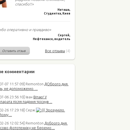
спасибо!!»
Наташа,
Студентка, Киев
ибо оперативно и правдиво»
Сергей,
Нефтекамск, водитель
Все отзывы
(4)
Оставить отзыв
е комментарии
-07-07 11:57:09] Remonton
ДОброго дня.
ь, не допоможемо. ...
07-06 23:56:10] Іван
Вітаю! У
арата після падіння тріснув ...
02-26 17:29:18] Серж
(( Зрозуміло.
йому ...
-02-26 12:02:54] Remonton
Доброго дня.
сово фототехніку не беремо ...