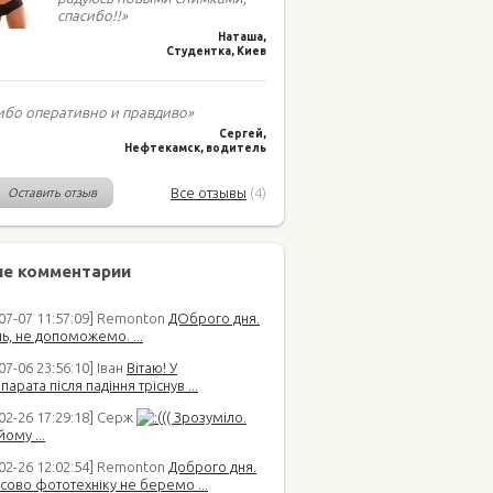
спасибо!!»
Наташа,
Студентка, Киев
ибо оперативно и правдиво»
Сергей,
Нефтекамск, водитель
Все отзывы
(4)
Оставить отзыв
е комментарии
-07-07 11:57:09] Remonton
ДОброго дня.
ь, не допоможемо. ...
07-06 23:56:10] Іван
Вітаю! У
арата після падіння тріснув ...
02-26 17:29:18] Серж
(( Зрозуміло.
йому ...
-02-26 12:02:54] Remonton
Доброго дня.
сово фототехніку не беремо ...