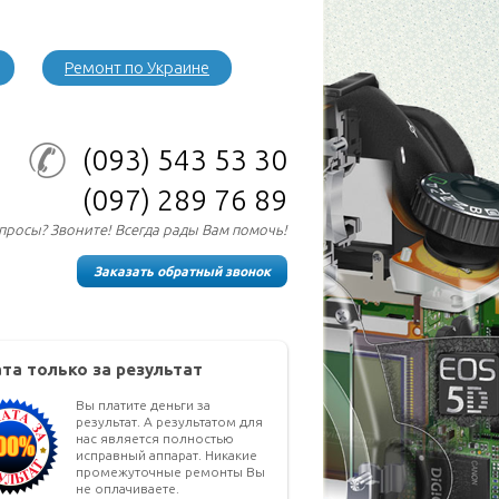
Ремонт по Украине
(093)
543 53 30
(097)
289 76 89
опросы? Звоните! Всегда рады Вам помочь!
Заказать обратный звонок
та только за результат
Вы платите деньги за
результат. А результатом для
нас является полностью
исправный аппарат. Никакие
промежуточные ремонты Вы
не оплачиваете.