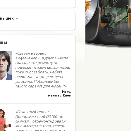
спышек
ывы
«Сдавал в сервис
видеокамеру...в другом месте
сказали что ремонту не
подлежит и ждал целый месяц
пока смог забрать. Ребята
починили за три дня, цена
устроила. Побольше бы
такого сервиса для людей!!»
Макс,
менагер, Киев
«Отличный сервис!
Приносила свой D3100, не
снимал... отремонтировали
мне мастера затвор, теперь
радуюсь новыми снимками,