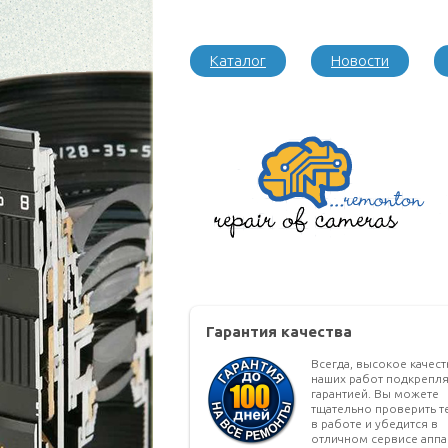
Каталог
Новости
Гарантия качества
Всегда, высокое качес
наших работ подкрепля
гарантией. Вы можете
тщательно проверить т
в работе и убедится в
отличном сервисе аппа