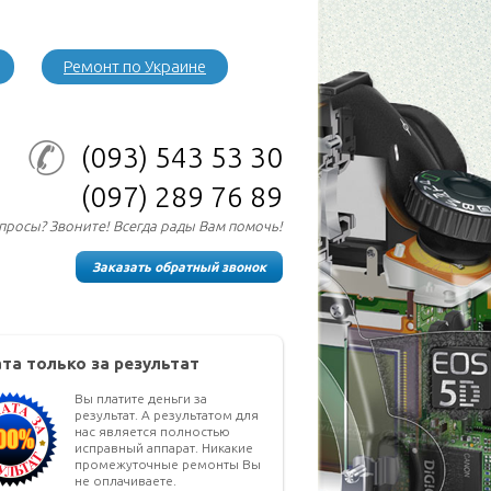
Ремонт по Украине
(093)
543 53 30
(097)
289 76 89
опросы? Звоните! Всегда рады Вам помочь!
Заказать обратный звонок
та только за результат
Вы платите деньги за
результат. А результатом для
нас является полностью
исправный аппарат. Никакие
промежуточные ремонты Вы
не оплачиваете.