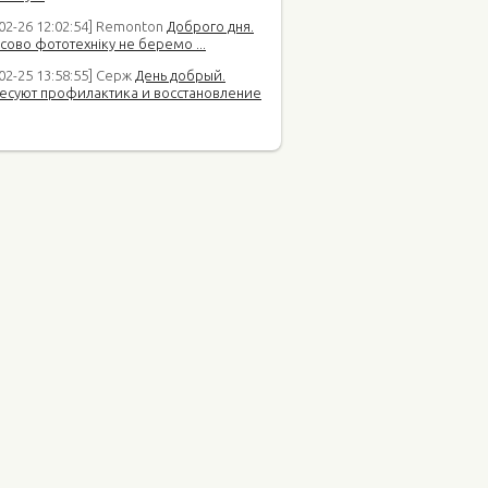
-02-26 12:02:54] Remonton
Доброго дня.
сово фототехніку не беремо ...
02-25 13:58:55] Серж
День добрый.
есуют профилактика и восстановление