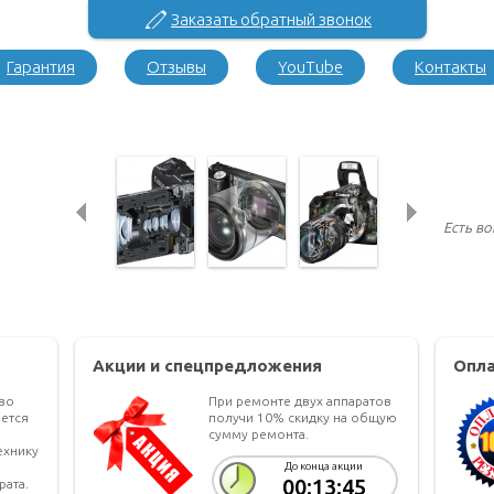
Заказать обратный звонок
Гарантия
Отзывы
YouTube
Контакты
Есть в
Акции и спецпредложения
Опла
тво
При ремонте двух аппаратов
ется
получи 10% скидку на общую
сумму ремонта.
ехнику
До конца акции
00:13:44
рата.