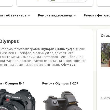
онт объективов
Ремонт видеокамер
Ремонт фотов
Отз
Olympus
ит ремонт фотоаппаратов
Olympus (Олимпус)
в Киеве
в и замены шлейфов, мелких узлов, до сложного
 а также механизмов ZOOM и затворов. Очень большой
ши мастера, а также надежные поставщики компонентов
оляют нам ремонтировать фотоаппараты
Olympus
нт Olympus E-1
Ремонт Olympus E-20P
«Спас