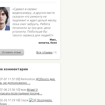
«Сдавал в сервис
видеокамеру...в другом месте
сказали что ремонту не
подлежит и ждал целый месяц
пока смог забрать. Ребята
починили за три дня, цена
устроила. Побольше бы
такого сервиса для людей!!»
Макс,
менагер, Киев
Все отзывы
(4)
Оставить отзыв
е комментарии
-07-07 11:57:09] Remonton
ДОброго дня.
ь, не допоможемо. ...
07-06 23:56:10] Іван
Вітаю! У
арата після падіння тріснув ...
02-26 17:29:18] Серж
(( Зрозуміло.
йому ...