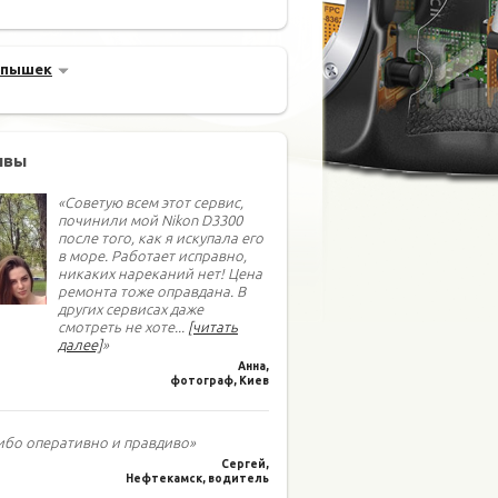
спышек
ывы
«Советую всем этот сервис,
починили мой Nikon D3300
после того, как я искупала его
в море. Работает исправно,
никаких нареканий нет! Цена
ремонта тоже оправдана. В
других сервисах даже
смотреть не хоте
...
[читать
далее]
»
Анна,
фотограф, Киев
ибо оперативно и правдиво»
Сергей,
Нефтекамск, водитель