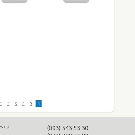
1
2
3
4
5
6
ev.ua
(093)
543 53 30