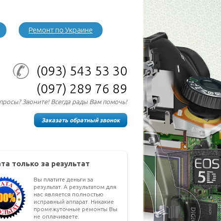
Ремонт по Украине
(093)
543 53 30
(097)
289 76 89
опросы? Звоните! Всегда рады Вам помочь!
Заказать обратный звонок
та только за результат
Вы платите деньги за
результат. А результатом для
нас является полностью
исправный аппарат. Никакие
промежуточные ремонты Вы
не оплачиваете.