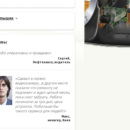
спышек
ывы
ибо оперативно и правдиво»
Сергей,
Нефтекамск, водитель
«Сдавал в сервис
видеокамеру...в другом месте
сказали что ремонту не
подлежит и ждал целый месяц
пока смог забрать. Ребята
починили за три дня, цена
устроила. Побольше бы
такого сервиса для людей!!»
Макс,
менагер, Киев