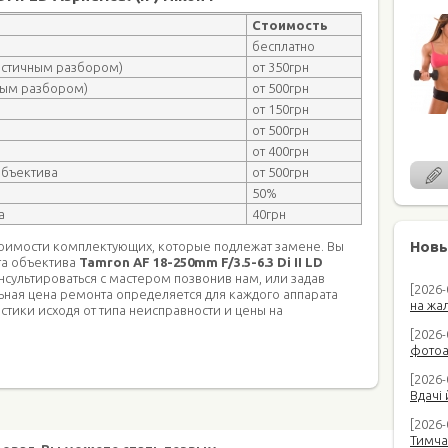
Стоимость
бесплатно
частичным разбором)
от 350грн
ным разбором)
от 500грн
от 150грн
от 500грн
от 400грн
объектива
от 500грн
50%
а
40грн
Новы
тоимости комплектующих, которые подлежат замене. Вы
та объектива
Tamron AF 18-250mm F/3.5-6.3 Di II LD
онсультироваться с мастером позвонив нам, или задав
[2026
ьная цена ремонта определяется для каждого аппарата
на жал
стики исходя от типа неисправности и цены на
[2026-
фотоап
[2026-
Вдачі 
[2026
Тимча