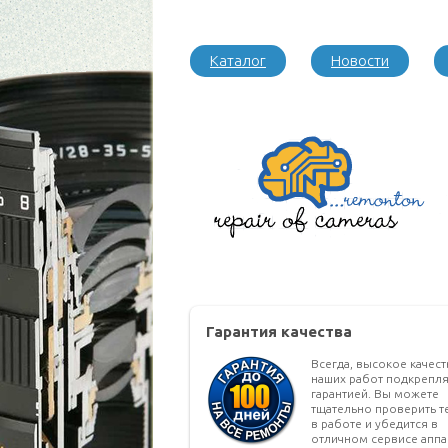
Каталог
Новости
Гарантия качества
Всегда, высокое качес
наших работ подкрепля
гарантией. Вы можете
тщательно проверить т
в работе и убедится в
отличном сервисе аппа