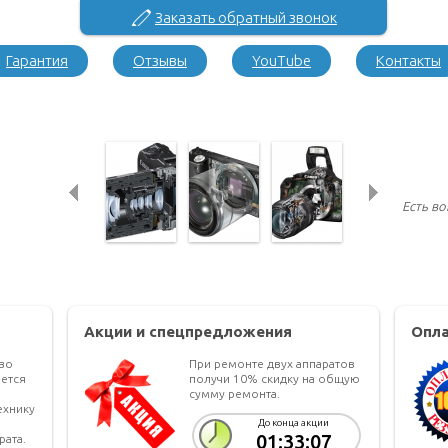
Заказать обратный звонок
Гарантия
Отзывы
YouTube
Контакты
Есть в
Акции и спецпредложения
Опла
тво
При ремонте двух аппаратов
ется
получи 10% скидку на общую
сумму ремонта.
ехнику
До конца акции
01:33:07
рата.