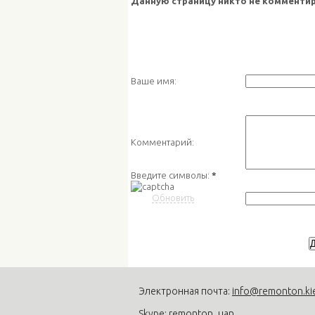
Данную страницу никто не комментир
Ваше имя:
Комментарий:
Введите символы:
*
Обновить
Электронная почта:
info@remonton.ki
Skype: remonton_uan