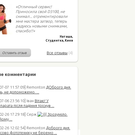
«Отличный сервис!
Приносила свой D3100, не
снимал... отремонтировали
мне мастера затвор, теперь
радуюсь новыми снимками,
спасибо!!»
Наташа,
Студентка, Киев
Все отзывы
(4)
Оставить отзыв
е комментарии
-07-07 11:57:09] Remonton
ДОброго дня.
ь, не допоможемо. ...
07-06 23:56:10] Іван
Вітаю! У
арата після падіння тріснув ...
02-26 17:29:18] Серж
(( Зрозуміло.
йому ...
-02-26 12:02:54] Remonton
Доброго дня.
сово фототехніку не беремо ...