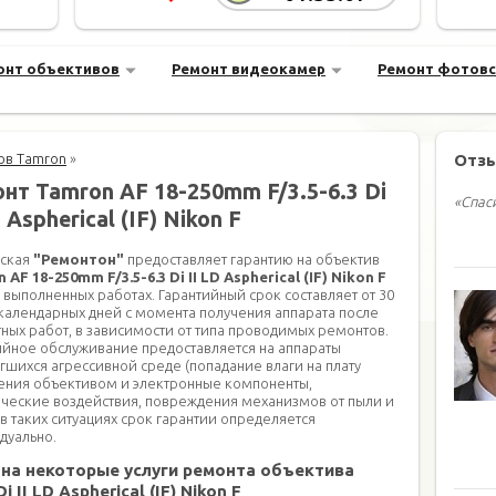
онт объективов
Ремонт видеокамер
Ремонт фотов
ов Tamron
»
Отз
нт Tamron AF 18-250mm F/3.5-6.3 Di
«Спас
D Aspherical (IF) Nikon F
ская
"Ремонтон"
предоставляет гарантию на объектив
 AF 18-250mm F/3.5-6.3 Di II LD Aspherical (IF) Nikon F
х выполненных работах. Гарантийный срок составляет от 30
 календарных дней с момента получения аппарата после
ных работ, в зависимости от типа проводимых ремонтов.
ийное обслуживание предоставляется на аппараты
гшихся агрессивной среде (попадание влаги на плату
ения объективом и электронные компоненты,
ческие воздействия, повреждения механизмов от пыли и
 в таких ситуациях срок гарантии определяется
дуально.
на некоторые услуги ремонта объектива
II LD Aspherical (IF) Nikon F