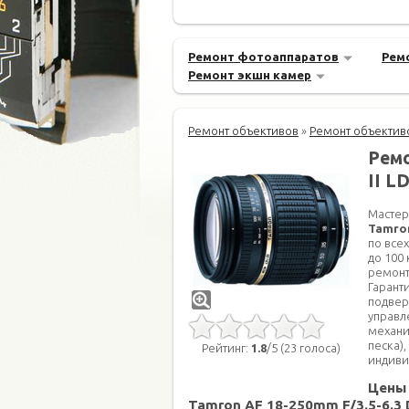
Ремонт фотоаппаратов
Рем
Ремонт экшн камер
Ремонт объективов
»
Ремонт объектив
Ремо
II L
Мастер
Tamron
по все
до 100
ремонт
Гарант
подвер
управл
механи
песка),
Рейтинг:
1.8
/5 (23 голоса)
индиви
Цены 
Tamron AF 18-250mm F/3.5-6.3 Di 