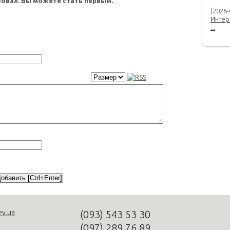
овал. Вы можете стать первым.
[2026-
Интер
...
ev.ua
(093)
543 53 30
(097)
289 76 89