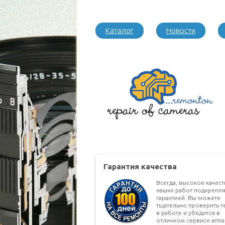
Каталог
Новости
Гарантия качества
Всегда, высокое качес
наших работ подкрепля
гарантией. Вы можете
тщательно проверить т
в работе и убедится в
отличном сервисе аппа