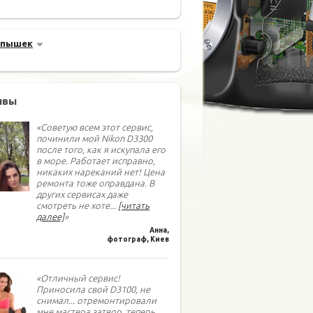
спышек
ывы
«Советую всем этот сервис,
починили мой Nikon D3300
после того, как я искупала его
в море. Работает исправно,
никаких нареканий нет! Цена
ремонта тоже оправдана. В
других сервисах даже
смотреть не хоте
...
[читать
далее]
»
Анна,
фотограф, Киев
«Отличный сервис!
Приносила свой D3100, не
снимал... отремонтировали
мне мастера затвор, теперь