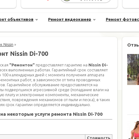
онт объективов
Ремонт видеокамер
Ремонт фотов
 Nissin
»
Отз
нт Nissin Di-700
ская
"Ремонтон"
предоставляет гарантию на
Nissin Di-
всех выполненных работах. Гарантийный срок составляет
до 100 календарных дней с момента получения аппарата
ремонтных работ, в зависимости от типа проводимых
ов. Гарантийное обслуживание предоставляется на
ты подвергшихся агрессивной среде (попадание влаги на
ую плату и электронные компоненты, механические
ствия, повреждения механизмов от пыли и песка), в таких
иях срок гарантии определяется индивидуально.
на некоторые услуги ремонта Nissin Di-700
Стоимость