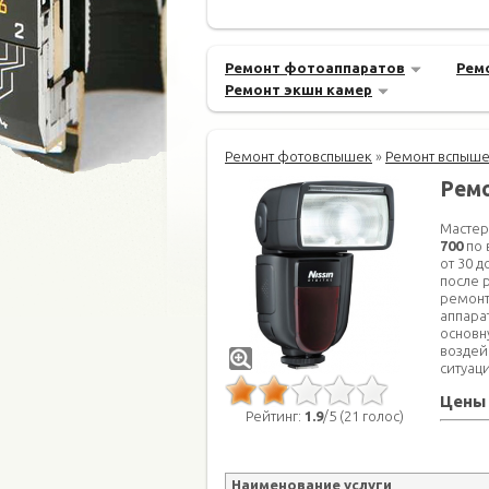
Ремонт фотоаппаратов
Рем
Ремонт экшн камер
Ремонт фотовспышек
»
Ремонт вспышек
Ремо
Мастер
700
по 
от 30 
после 
ремонт
аппара
основн
воздей
ситуац
Цены 
Рейтинг:
1.9
/5 (21 голос)
Наименование услуги