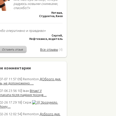
радуюсь новыми снимками,
спасибо!!»
Наташа,
Студентка, Киев
ибо оперативно и правдиво»
Сергей,
Нефтекамск, водитель
Все отзывы
(4)
Оставить отзыв
е комментарии
-07-07 11:57:09] Remonton
ДОброго дня.
ь, не допоможемо. ...
07-06 23:56:10] Іван
Вітаю! У
арата після падіння тріснув ...
02-26 17:29:18] Серж
(( Зрозуміло.
йому ...
-02-26 12:02:54] Remonton
Доброго дня.