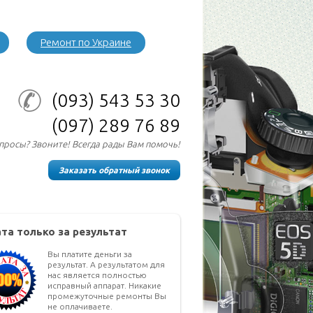
Ремонт по Украине
(093)
543 53 30
(097)
289 76 89
опросы? Звоните! Всегда рады Вам помочь!
Заказать обратный звонок
та только за результат
Вы платите деньги за
результат. А результатом для
нас является полностью
исправный аппарат. Никакие
промежуточные ремонты Вы
не оплачиваете.