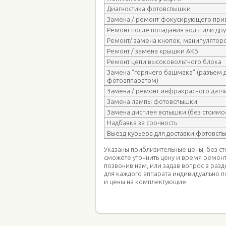
Диагностика фотовспышки
Замена / ремонт фокусирующего при
Ремонт после попадания воды или др
Ремонт/ замена кнопок, манипуляторо
Ремонт / замена крышки АКБ
Ремонт цепи высоковольтного блока
Замена "горячего башмака" (разъем 
фотоаппаратом)
Замена / ремонт инфракрасного датч
Замена лампы фотовспышки
Замена дисплея вспышки (без стоимос
Надбавка за срочность
Выезд курьера для доставки фотовсп
Указаны приблизительные цены, без с
сможете уточнить цену и время ремон
позвонив нам, или задав вопрос в раз
для каждого аппарата индивидуально п
и цены на комплектующие.