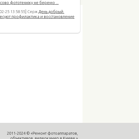
сово фототехніку не беремо ...
02-25 13:58:55] Серж
День добрый.
есуют профилактика и восстановление
2011-2024 © «Ремонт фотоаппаратов,
объективов, видеокамер в Киеве.»