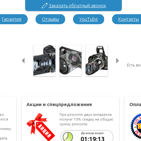
Заказать обратный звонок
Гарантия
Отзывы
YouTube
Контакты
Есть в
Акции и спецпредложения
Опла
тво
При ремонте двух аппаратов
ется
получи 10% скидку на общую
сумму ремонта.
ехнику
До конца акции
01:19:13
рата.