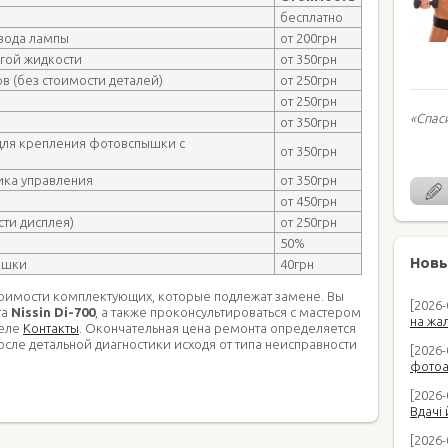
бесплатно
вода лампы
от 200грн
угой жидкости
от 350грн
в (без стоимости деталей)
от 250грн
от 250грн
«Спас
от 350грн
для крепления фотовспышки с
от 350грн
ика управления
от 350грн
от 450грн
ти дисплея)
от 250грн
50%
Новы
ышки
40грн
тоимости комплектующих, которые подлежат замене. Вы
[2026
та
Nissin Di-700
, а также проконсультироваться с мастером
на жал
деле
Контакты
. Окончательная цена ремонта определяется
осле детальной диагностики исходя от типа неисправности
[2026-
фотоап
[2026-
Вдачі 
[2026