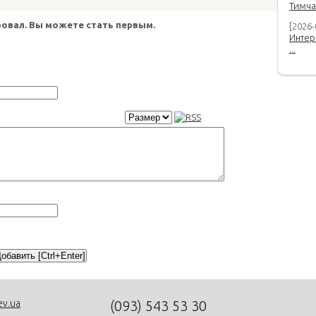
Тимча
овал. Вы можете стать первым.
[2026-
Интер
...
ev.ua
(093)
543 53 30