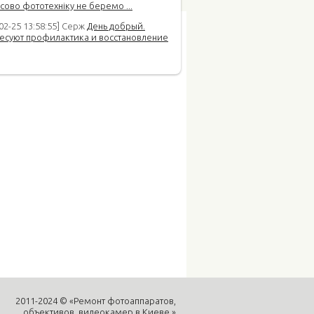
сово фототехніку не беремо ...
02-25 13:58:55] Серж
День добрый.
есуют профилактика и восстановление
2011-2024 © «Ремонт фотоаппаратов,
объективов, видеокамер в Киеве.»