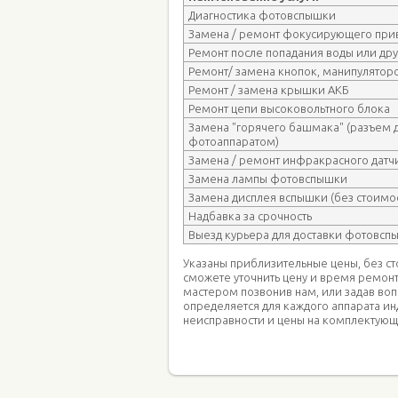
Диагностика фотовспышки
Замена / ремонт фокусирующего при
Ремонт после попадания воды или др
Ремонт/ замена кнопок, манипуляторо
Ремонт / замена крышки АКБ
Ремонт цепи высоковольтного блока
Замена "горячего башмака" (разъем 
фотоаппаратом)
Замена / ремонт инфракрасного датч
Замена лампы фотовспышки
Замена дисплея вспышки (без стоимос
Надбавка за срочность
Выезд курьера для доставки фотовсп
Указаны приблизительные цены, без с
сможете уточнить цену и время ремон
мастером позвонив нам, или задав во
определяется для каждого аппарата ин
неисправности и цены на комплектующ