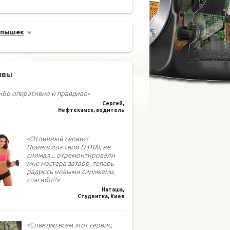
спышек
ывы
ибо оперативно и правдиво»
Сергей,
Нефтекамск, водитель
«Отличный сервис!
Приносила свой D3100, не
снимал... отремонтировали
мне мастера затвор, теперь
радуюсь новыми снимками,
спасибо!!»
Наташа,
Студентка, Киев
«Советую всем этот сервис,