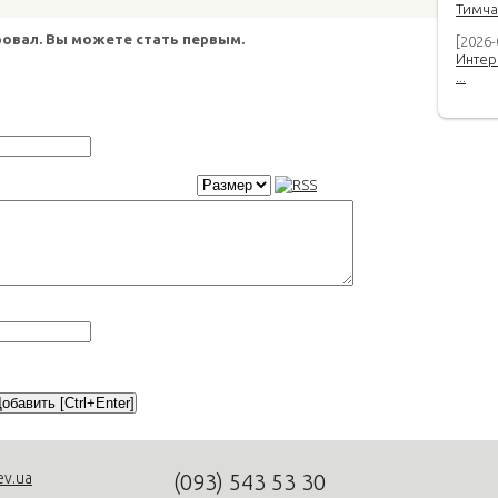
Тимча
овал. Вы можете стать первым.
[2026-
Интер
...
ev.ua
(093)
543 53 30