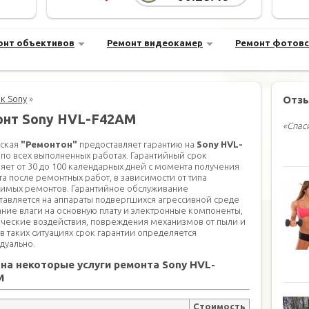
онт объективов
Ремонт видеокамер
Ремонт фотов
к Sony
»
Отз
онт Sony HVL-F42AM
«Спас
ская
"Ремонтон"
предоставляет гарантию на
Sony HVL-
по всех выполненных работах. Гарантийный срок
ляет от 30 до 100 календарных дней с момента получения
та после ремонтных работ, в зависимости от типа
имых ремонтов. Гарантийное обслуживание
тавляется на аппараты подвергшихся агрессивной среде
ание влаги на основную плату и электронные компоненты,
ческие воздействия, повреждения механизмов от пыли и
 в таких ситуациях срок гарантии определяется
дуально.
на некоторые услуги ремонта Sony HVL-
M
Стоимость