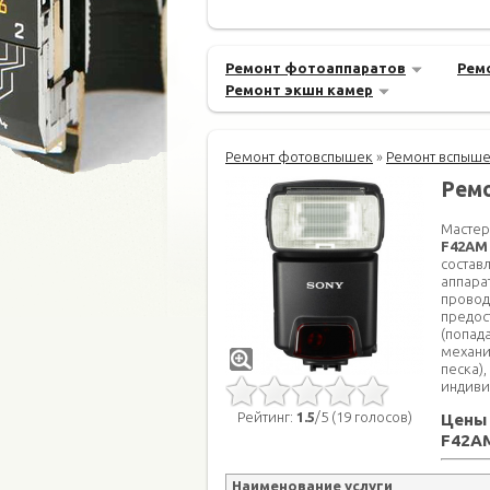
Ремонт фотоаппаратов
Рем
Ремонт экшн камер
Ремонт фотовспышек
»
Ремонт вспыше
Рем
Мастер
F42AM
состав
аппара
провод
предос
(попад
механи
песка),
индиви
Рейтинг:
1.5
/5 (19 голосов)
Цены 
F42A
Наименование услуги