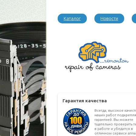
Каталог
Новости
Гарантия качества
Всегда, высокое качес
наших работ подкрепля
гарантией. Вы можете
тщательно проверить т
в работе и убедится в
отличном сервисе аппа