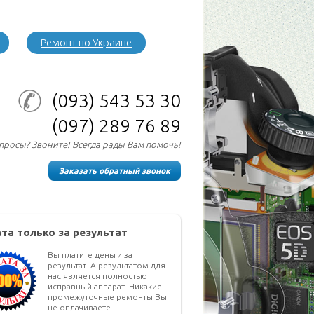
Ремонт по Украине
(093)
543 53 30
(097)
289 76 89
опросы? Звоните! Всегда рады Вам помочь!
Заказать обратный звонок
та только за результат
Вы платите деньги за
результат. А результатом для
нас является полностью
исправный аппарат. Никакие
промежуточные ремонты Вы
не оплачиваете.