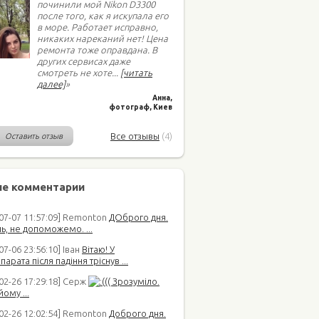
починили мой Nikon D3300
после того, как я искупала его
в море. Работает исправно,
никаких нареканий нет! Цена
ремонта тоже оправдана. В
других сервисах даже
смотреть не хоте
...
[читать
далее]
»
Анна,
фотограф, Киев
Все отзывы
(4)
Оставить отзыв
е комментарии
-07-07 11:57:09] Remonton
ДОброго дня.
ь, не допоможемо. ...
07-06 23:56:10] Іван
Вітаю! У
арата після падіння тріснув ...
02-26 17:29:18] Серж
(( Зрозуміло.
йому ...
-02-26 12:02:54] Remonton
Доброго дня.