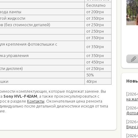
бесплатно
вода лампы
от 200грн
угой жидкости
от 350грн
в (без стоимости деталей)
от 250грн
от 250грн
от 350грн
для крепления фотовспышки с
от 350грн
ика управления
от 350грн
от 450грн
ти дисплея)
от 250грн
50%
Новы
ышки
40грн
тоимости комплектующих, которые подлежат замене. Вы
[2026
та
Sony HVL-F42AM
, а также проконсультироваться с
на жал
прос в разделе
Контакты
. Окончательная цена ремонта
дивидуально после детальной диагностики исходя от типа
[2026-
ие.
фотоап
[2026-
Вдачі 
[2026