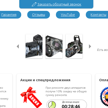
Заказать обратный звонок
Гарантия
Отзывы
YouTube
Контакты
Есть в
Акции и спецпредложения
Опла
тво
При ремонте двух аппаратов
ется
получи 10% скидку на общую
сумму ремонта.
ехнику
До конца акции
00:28:46
рата.