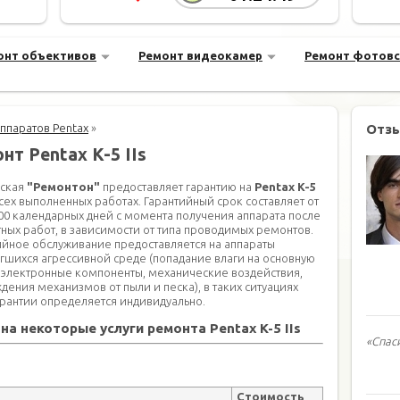
онт объективов
Ремонт видеокамер
Ремонт фотов
ппаратов Pentax
»
Отз
нт Pentax K-5 IIs
ская
"Ремонтон"
предоставляет гарантию на
Pentax K-5
сех выполненных работах. Гарантийный срок составляет от
100 календарных дней с момента получения аппарата после
ных работ, в зависимости от типа проводимых ремонтов.
ийное обслуживание предоставляется на аппараты
гшихся агрессивной среде (попадание влаги на основную
и электронные компоненты, механические воздействия,
дения механизмов от пыли и песка), в таких ситуациях
арантии определяется индивидуально.
на некоторые услуги ремонта Pentax K-5 IIs
«Спас
Стоимость