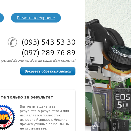
Ремонт по Украине
(093)
543 53 30
(097)
289 76 89
опросы? Звоните! Всегда рады Вам помочь!
Заказать обратный звонок
та только за результат
Вы платите деньги за
результат. А результатом для
нас является полностью
исправный аппарат. Никакие
промежуточные ремонты Вы
не оплачиваете.