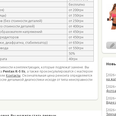
бесплатно
ея)
от 200грн
ицы)
от 350грн
в (без стоимости деталей)
от 250грн
з стоимости деталей)
от 400грн
еобразователя напряжений
от 450грн
 редукторов
от 450грн
ки, диафрагма, стабилизатор)
от 650грн
звода
от 550грн
50%
арата
40грн
Новы
тоимости комплектующих, которые подлежат замене. Вы
та
Pentax K-5 IIs
, а также проконсультироватся с мастером
[2026
деле
Контакты
. Окончательная цена ремонта определяется
на жал
осле детальной диагностики исходя от типа неисправности
[2026-
фотоап
[2026-
Вдачі 
[2026
Тимча
овал. Вы можете стать первым.