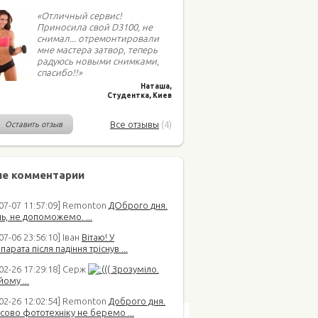
«Отличный сервис!
Приносила свой D3100, не
снимал... отремонтировали
мне мастера затвор, теперь
радуюсь новыми снимками,
спасибо!!»
Наташа,
Студентка, Киев
Все отзывы
(4)
Оставить отзыв
е комментарии
-07-07 11:57:09] Remonton
ДОброго дня.
ь, не допоможемо. ...
07-06 23:56:10] Іван
Вітаю! У
арата після падіння тріснув ...
02-26 17:29:18] Серж
(( Зрозуміло.
йому ...
-02-26 12:02:54] Remonton
Доброго дня.
сово фототехніку не беремо ...