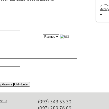
[2026-
Интер
...
ev.ua
(093)
543 53 30
(097)
289 76 89