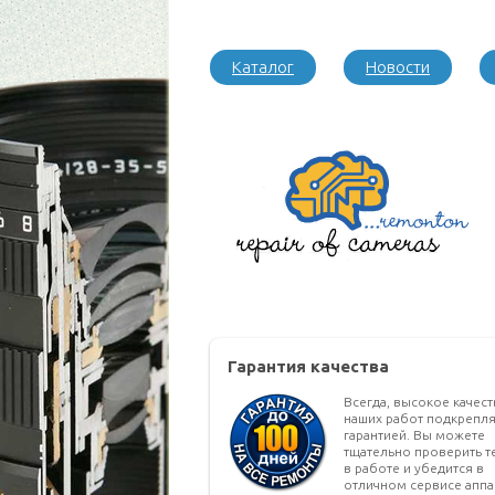
Каталог
Новости
Гарантия качества
Всегда, высокое качес
наших работ подкрепля
гарантией. Вы можете
тщательно проверить т
в работе и убедится в
отличном сервисе аппа