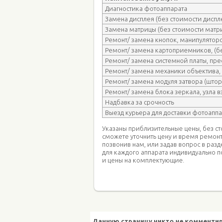
Диагностика фотоаппарата
Замена дисплея (без стоимости диспл
Замена матрицы (без стоимости матр
Ремонт/ замена кнопок, манипуляторо
Ремонт/ замена картоприемников, (бе
Ремонт/ замена системной платы, пр
Ремонт/ замена механики объектива,
Ремонт/ замена модуля затвора (штор
Ремонт/ замена блока зеркала, узла в
Надбавка за срочность
Выезд курьера для доставки фотоапп
Указаны приблизительные цены, без с
сможете уточнить цену и время ремон
позвонив нам, или задав вопрос в раз
для каждого аппарата индивидуально п
и цены на комплектующие.
Данную страницу никто не комментир