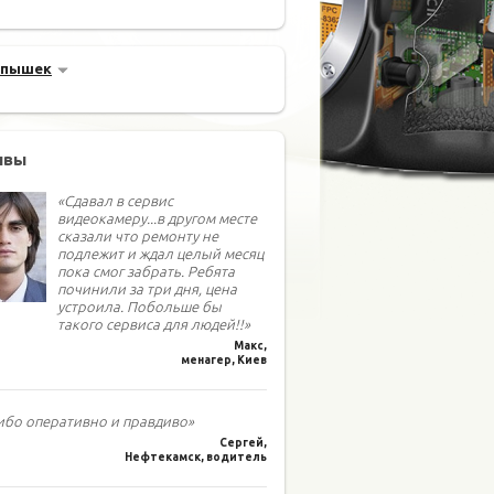
спышек
ывы
«Сдавал в сервис
видеокамеру...в другом месте
сказали что ремонту не
подлежит и ждал целый месяц
пока смог забрать. Ребята
починили за три дня, цена
устроила. Побольше бы
такого сервиса для людей!!»
Макс,
менагер, Киев
ибо оперативно и правдиво»
Сергей,
Нефтекамск, водитель