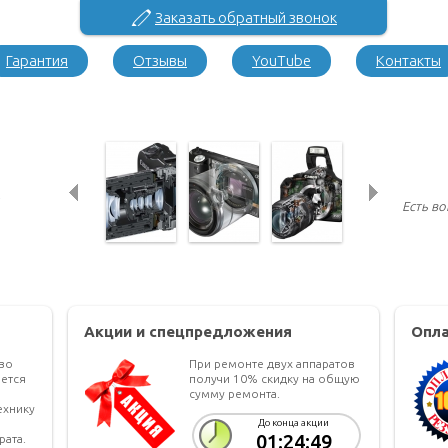
Заказать обратный звонок
Гарантия
Отзывы
YouTube
Контакты
Есть в
Акции и спецпредложения
Опла
тво
При ремонте двух аппаратов
ется
получи 10% скидку на общую
сумму ремонта.
ехнику
До конца акции
01:24:49
рата.