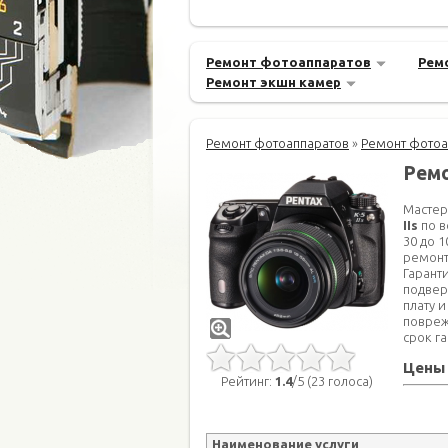
Ремонт фотоаппаратов
Рем
Ремонт экшн камер
Ремонт фотоаппаратов
»
Ремонт фотоа
Ремо
Мастер
IIs
по в
30 до 
ремонт
Гарант
подвер
плату 
повреж
срок г
Цены 
Рейтинг:
1.4
/5 (23 голоса)
Наименование услуги